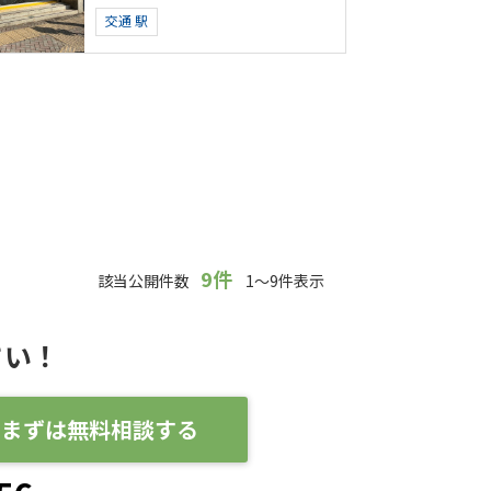
交通
駅
9件
該当公開件数
1～9件表示
さい！
まずは無料相談する