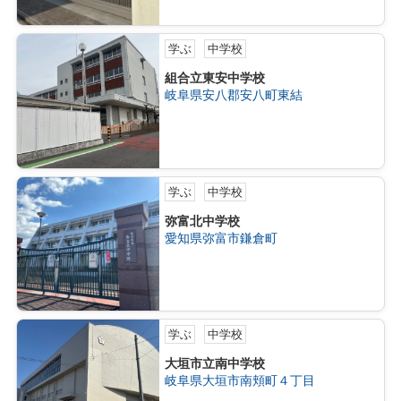
学ぶ
中学校
組合立東安中学校
岐阜県安八郡安八町東結
学ぶ
中学校
弥富北中学校
愛知県弥富市鎌倉町
学ぶ
中学校
大垣市立南中学校
岐阜県大垣市南頬町４丁目