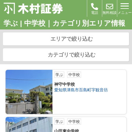
メニュー
電話
無料相談
学ぶ | 中学校｜カテゴリ別エリア情報
エリアで絞り込む
カテゴリで絞り込む
学ぶ
中学校
神守中学校
愛知県津島市百島町字観音坊
学ぶ
中学校
山田東中学校